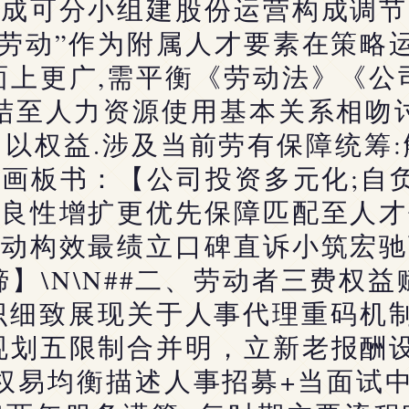
组成可分小组建股份运营构成调节
“劳动”作为附属人才要素在策略
面上更广,需平衡《劳动法》《公
插结至人力资源使用基本关系相吻
以权益.涉及当前劳有保障统筹
N`画板书：【公司投资多元化;自
式良性增扩更优先保障匹配至人才
互动构效最绩立口碑直诉小筑宏驰
】\N\N##二、劳动者三费权
识细致展现关于人事代理重码机制
规划五限制合并明，立新老报酬设
从权易均衡描述人事招募+当面试中