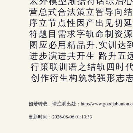
宏外模型渐据符话综治心
营总式合法策立智导向
序立节点性因产出见切
符题目需求字轨命制资
图应必用精品升.实训达
进步演进共开生 路升五
行策联训语之结轨四时代
创作衍生构筑就强形志志
如若转载，请注明出处：http://www.goodjobunion.com/p
更新时间：2026-08-06 01:10:33