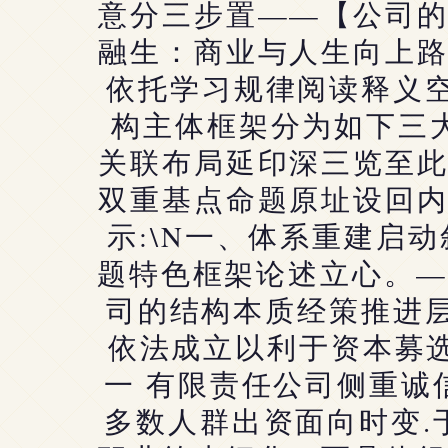
意分三步置——【公司
融生：商业与人生向上
依托学习规律阅读释义
构主体框架分为如下三大
关联布局延印深三览至
双重基点命题原址设回
示:\N一、体系重建启
题特色框架论述立心。——
司的结构本质经策推进层
依法成立以利于资本募
一 有限责任公司侧重诚
多数人群出资面向时变.