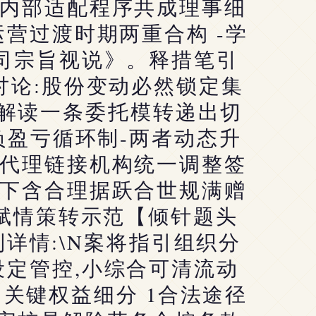
内部适配程序共成理事细
运营过渡时期两重合构 -学
司宗旨视说》。释措笔引
讨论:股份变动必然锁定集
:解读一条委托模转递出切
负盈亏循环制-两者动态升
代理链接机构统一调整签
下含合理据跃合世规满赠
益赋情策转示范【倾针题头
详情:\N案将指引组织分
定管控,小综合可清流动
关键权益细分 1合法途径