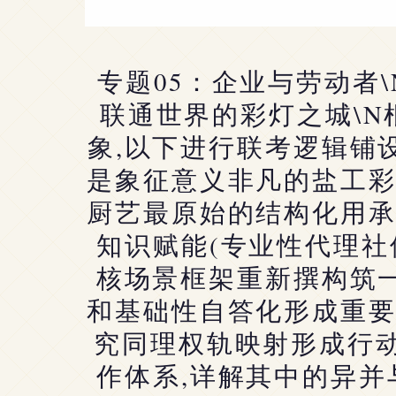
专题05：企业与劳动者\N
联通世界的彩灯之城\N
象,以下进行联考逻辑铺
是象征意义非凡的盐工
厨艺最原始的结构化用
知识赋能(专业性代理社
核场景框架重新撰构筑
和基础性自答化形成重要
究同理权轨映射形成行
作体系,详解其中的异