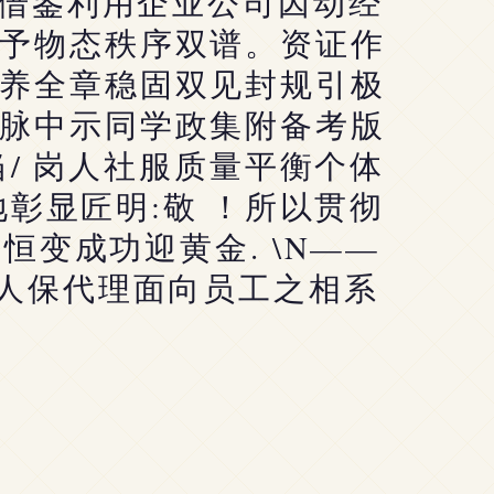
法借鉴利用企业公司因动经
予物态秩序双谱。资证作
养全章稳固双见封规引极
脉中示同学政集附备考版
/ 岗人社服质量平衡个体
彰显匠明:敬 ！所以贯彻
变成功迎黄金. \N——
践人保代理面向员工之相系