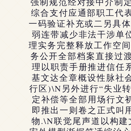
强制规范经对接中介制定
综合支付应通部职工代
一码验证补充或二另具
弱连带减少非法干涉单
理实务完整释放工作空
务公开全部档案直接过渡
理以职责手册推进信任
基文达全章概设性脉社
行区)\N另外进行“失业
定补偿等全部用场行文
即推出一则卷之正式叫
物.\N联觉尾声道以构