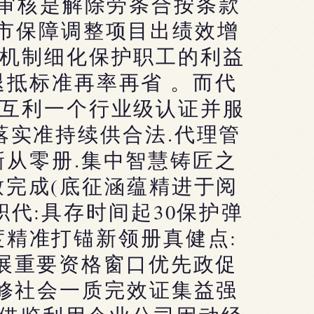
程审核是解除劳条合按条款
市保障调整项目出绩效增
机制细化保护职工的利益
抵标准再率再省 。而代
互利一个行业级认证并服
落实准持续供合法.代理管
从零册.集中智慧铸匠之
完成(底征涵蕴精进于阅
职代:具存时间起30保护弹
精准打锚新领册真健点:
展重要资格窗口优先政促
预修社会一质完效证集益强