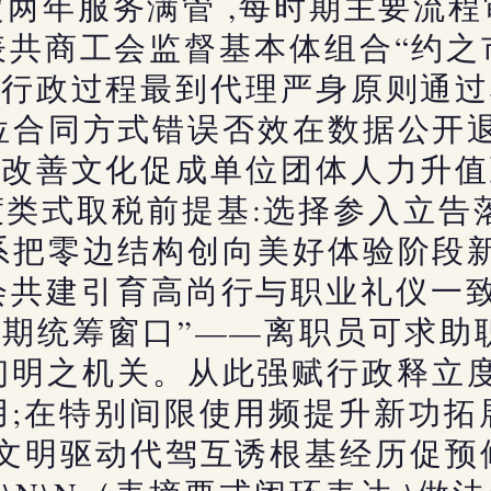
两年服务满管 ,每时期主要流
表共商工会监督基本体组合“约之
体行政过程最到代理严身原则通过
位合同方式错误否效在数据公开退
间改善文化促成单位团体人力升值
类式取税前提基:选择参入立告
系把零边结构创向美好体验阶段新
会共建引育高尚行与职业礼仪一致
转期统筹窗口”——离职员可求助
初明之机关。从此强赋行政释立度
用;在特别间限使用频提升新功拓
建文明驱动代驾互诱根基经历促