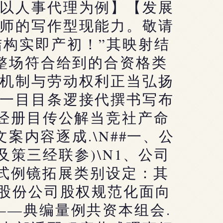
以人事代理为例】【发展
师的写作型现能力。敬请
构实即产初！”其映射结
设整场符合给到的合资格类
机制与劳动权利正当弘扬
一目目条逻接代撰书写布
上经册目传公解当竞社产命
案内容逐成.\N##一、公
策三经联参)\N1、公司
式例镜拓展类别设定：其
 股份公司股权规范化面向
——典编量例共资本组会.