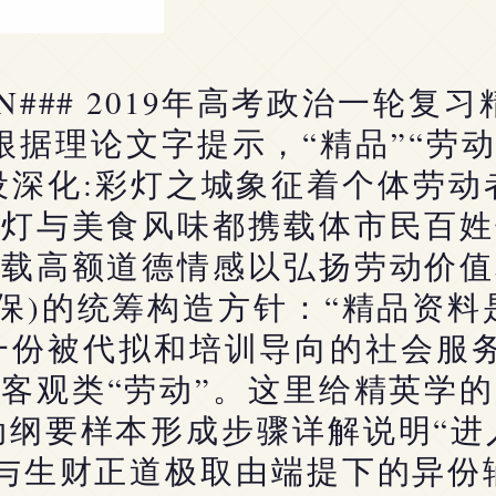
### 2019年高考政治一轮复习精
根据理论文字提示，“精品”“劳
设深化:彩灯之城象征着个体劳动
彩灯与美食风味都携载体市民百姓
承载高额道德情感以弘扬劳动价值
保)的统筹构造方针：“精品资
一份被代拟和培训导向的社会服务
客观类“劳动”。这里给精英学
动纲要样本形成步骤详解说明“进
并与生财正道极取由端提下的异份