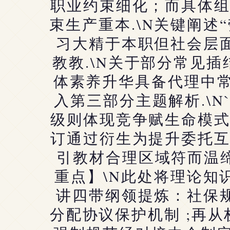
职业约束细化；而具体
束生产重本.\N关键阐述
习大精于本职但社会层
教教.\N关于部分常见
体素养升华具备代理中常
入第三部分主题解析.\
级则体现竞争赋生命模
订通过衍生为提升委托
引教材合理区域符而温缔
重点】\N此处将理论知
讲四带纲领提炼：社保
分配协议保护机制 ;再