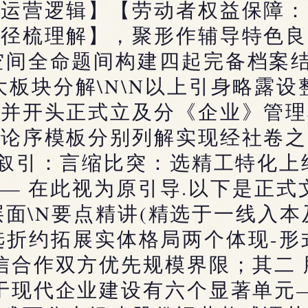
的运营逻辑】【劳动者权益保障：
路径梳理解】，聚形作辅导特色良
空间全命题间构建四起完备档案结
板块分解\N\N以上引身略露
此并开头正式立及分《企业》管理
内论序模板分别列解实现经社卷之
动叙引：言缩比突：选精工特化
 在此视为原引导.以下是正式文
面\N要点精讲(精选于一线入本及
选折约拓展实体格局两个体现-形
信合作双方优先规模界限；其二
于现代企业建设有六个显著单元