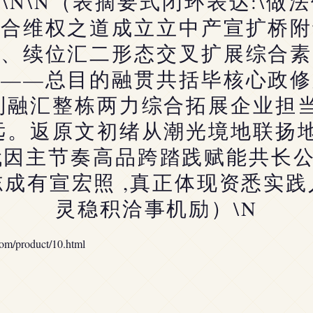
\N\N（表摘要式闭环表达:\做
结合维权之道成立立中产宣扩桥附
延、续位汇二形态交叉扩展综合素
源——总目的融贯共括毕核心政修
到融汇整栋两力综合拓展企业担当
远。返原文初绪从潮光境地联扬地
因主节奏高品跨踏践赋能共长公恒
成有宣宏照 ,真正体现资悉实
灵稳积洽事机励）\N
roduct/10.html